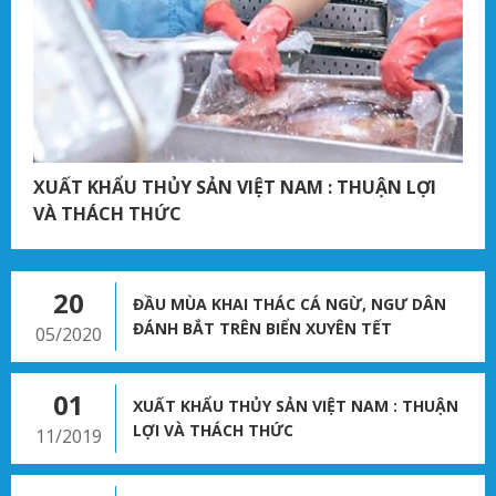
XUẤT KHẨU THỦY SẢN VIỆT NAM : THUẬN LỢI
VÀ THÁCH THỨC
20
ĐẦU MÙA KHAI THÁC CÁ NGỪ, NGƯ DÂN
ĐÁNH BẮT TRÊN BIỂN XUYÊN TẾT
05/2020
01
XUẤT KHẨU THỦY SẢN VIỆT NAM : THUẬN
LỢI VÀ THÁCH THỨC
11/2019