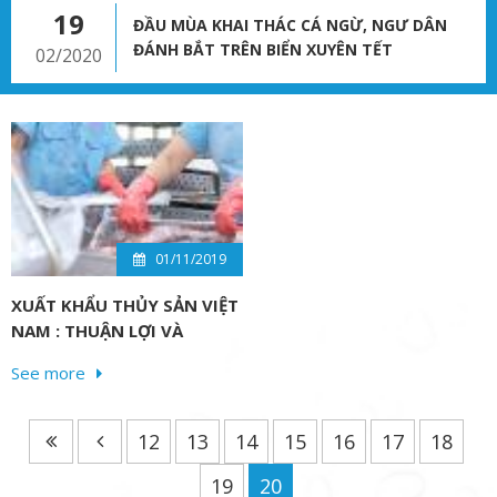
19
ĐẦU MÙA KHAI THÁC CÁ NGỪ, NGƯ DÂN
ĐÁNH BẮT TRÊN BIỂN XUYÊN TẾT
02/2020
01/11/2019
XUẤT KHẨU THỦY SẢN VIỆT
NAM : THUẬN LỢI VÀ
THÁCH THỨC
See more
12
13
14
15
16
17
18
19
20