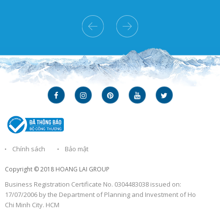
Chính sách
Bảo mật
Copyright © 2018
HOANG LAI GROUP
Business Registration Certificate No. 0304483038 issued on:
17/07/2006 by the Department of Planning and Investment of Ho
Chi Minh City. HCM