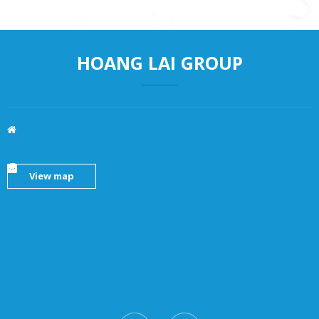
HOANG LAI GROUP
View map