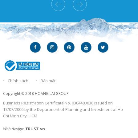
Chính sách
Bảo mật
Copyright © 2018
HOANG LAI GROUP
Business Registration Certificate No. 0304483038 issued on:
17/07/2006 by the Department of Planning and Investment of Ho
Chi Minh City. HCM
Web design:
TRUST.vn