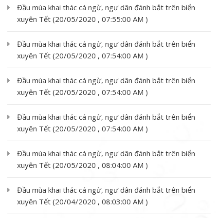
Đầu mùa khai thác cá ngừ, ngư dân đánh bắt trên biển
xuyên Tết (20/05/2020 , 07:55:00 AM )
Đầu mùa khai thác cá ngừ, ngư dân đánh bắt trên biển
xuyên Tết (20/05/2020 , 07:54:00 AM )
Đầu mùa khai thác cá ngừ, ngư dân đánh bắt trên biển
xuyên Tết (20/05/2020 , 07:54:00 AM )
Đầu mùa khai thác cá ngừ, ngư dân đánh bắt trên biển
xuyên Tết (20/05/2020 , 07:54:00 AM )
Đầu mùa khai thác cá ngừ, ngư dân đánh bắt trên biển
xuyên Tết (20/05/2020 , 08:04:00 AM )
Đầu mùa khai thác cá ngừ, ngư dân đánh bắt trên biển
xuyên Tết (20/04/2020 , 08:03:00 AM )