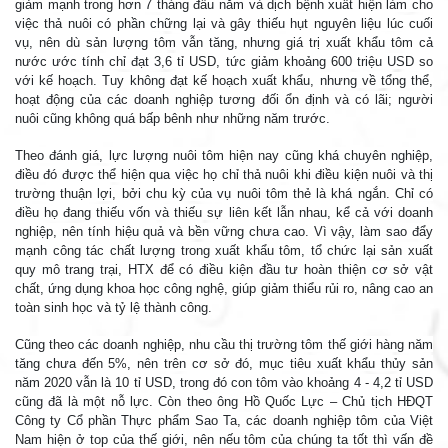
giảm mạnh trong hơn 7 tháng đầu năm và dịch bệnh xuất hiện làm cho
việc thả nuôi có phần chững lại và gây thiếu hụt nguyên liệu lúc cuối
vụ, nên dù sản lượng tôm vẫn tăng, nhưng giá trị xuất khẩu tôm cả
nước ước tính chỉ đạt 3,6 tỉ USD, tức giảm khoảng 600 triệu USD so
với kế hoạch. Tuy không đạt kế hoạch xuất khẩu, nhưng về tổng thể,
hoạt động của các doanh nghiệp tương đối ổn định và có lãi; người
nuôi cũng không quá bấp bênh như những năm trước.
Theo đánh giá, lực lượng nuôi tôm hiện nay cũng khá chuyên nghiệp,
điều đó được thể hiện qua việc họ chỉ thả nuôi khi điều kiện nuôi và thị
trường thuận lợi, bởi chu kỳ của vụ nuôi tôm thẻ là khá ngắn. Chỉ có
điều họ đang thiếu vốn và thiếu sự liên kết lẫn nhau, kể cả với doanh
nghiệp, nên tính hiệu quả và bền vững chưa cao. Vì vậy, làm sao đẩy
mạnh công tác chất lượng trong xuất khẩu tôm, tổ chức lại sản xuất
quy mô trang trại, HTX để có điều kiện đầu tư hoàn thiện cơ sở vật
chất, ứng dụng khoa học công nghệ, giúp giảm thiểu rủi ro, nâng cao an
toàn sinh học và tỷ lệ thành công.
Cũng theo các doanh nghiệp, nhu cầu thị trường tôm thế giới hàng năm
tăng chưa đến 5%, nên trên cơ sở đó, mục tiêu xuất khẩu thủy sản
năm 2020 vẫn là 10 tỉ USD, trong đó con tôm vào khoảng 4 - 4,2 tỉ USD
cũng đã là một nỗ lực. Còn theo ông Hồ Quốc Lực – Chủ tịch HĐQT
Công ty Cổ phần Thực phẩm Sao Ta, các doanh nghiệp tôm của Việt
Nam hiện ở top của thế giới, nên nếu tôm của chúng ta tốt thì vấn đề