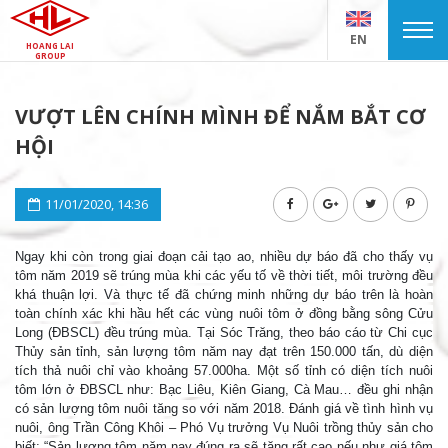
EN
HOANG LAI
GROUP
VƯỢT LÊN CHÍNH MÌNH ĐỂ NẮM BẮT CƠ
HỘI
11/01/2020, 14:36
Ngay khi còn trong giai đoạn cải tạo ao, nhiều dự báo đã cho thấy vụ
tôm năm 2019 sẽ trúng mùa khi các yếu tố về thời tiết, môi trường đều
khá thuận lợi. Và thực tế đã chứng minh những dự báo trên là hoàn
toàn chính xác khi hầu hết các vùng nuôi tôm ở đồng bằng sông Cửu
Long (ĐBSCL) đều trúng mùa. Tại Sóc Trăng, theo báo cáo từ Chi cục
Thủy sản tỉnh, sản lượng tôm năm nay đạt trên 150.000 tấn, dù diện
tích thả nuôi chỉ vào khoảng 57.000ha. Một số tỉnh có diện tích nuôi
tôm lớn ở ĐBSCL như: Bạc Liêu, Kiên Giang, Cà Mau… đều ghi nhận
có sản lượng tôm nuôi tăng so với năm 2018. Đánh giá về tình hình vụ
nuôi, ông Trần Công Khôi – Phó Vụ trưởng Vụ Nuôi trồng thủy sản cho
biết: “Sản lượng tôm năm nay đúng ra sẽ tăng rất cao nếu như giá tôm