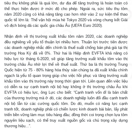
tiêu thụ không phải là quá lớn, dư địa để tăng trưởng là hoàn toàn có
thể thực hiện được ở mức độ cho phép. Ngoài ra, sức tiêu thụ tôm
năm 2020 cũng có khả năng tăng cao hơn nhờ vào 2 sự kiện thể thao
quốc tế lớn là: Thế vận hội mùa hè Tokyo 2020 và vòng chung kết Giải
vô địch bóng đá các quốc gia châu Âu (UEFA Euro 2020).
Nhận định về thị trường xuất khẩu tôm năm 2020, các doanh nghiệp
đều nghiêng về yếu tố thuận lợi nhiều hơn. Thuận lợi trước tiên được
các doanh nghiệp nhắc đến chính là thuế suất chống bán phá giá tại thị
trường Hoa Kỳ đã về 0%. Thứ hai là Hiệp định EVFTA khả năng có
hiệu lực từ tháng 6-2020, sẽ giúp tăng trưởng xuất khẩu tôm vào thị
trường châu Âu nhờ lợi thế về thuế suất. Thứ ba là thị trường Trung
Quốc hiện từ 75 - 80% hàng hóa thủy sản chúng ta đã xuất khẩu chính
ngạch là yếu tố quan trọng giúp cho việc hồi phục và tăng trưởng xuất
khẩu tôm vào thị trường này trong thời gian tới. Liên quan đến việc liệu
có diễn ra sự cạnh tranh nội bộ hay không ở thị trường châu Âu khi
EVFTA có hiệu lực, ông Lực cho biết: “Cạnh tranh vốn dĩ là bản chất
của thương trường mà ở đó, các doanh nghiệp luôn đối đầu cạnh tranh
nội bộ lẫn từ các cường quốc tôm. Do đó, muốn có năng lực cạnh
tranh tốt, doanh nghiệp phải có chiến lược kinh doanh bài bản, lấy phát
triển bền vững làm mục tiêu hàng đầu; đồng thời coi trọng chọn lựa tôm
nguyên liệu sạch, có thể truy xuất nguồn gốc và chú trọng xây dựng
thương hiệu...”.