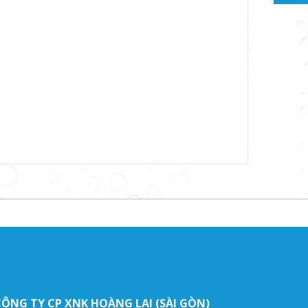
CÔNG TY CP XNK HOÀNG LAI (SÀI GÒN)