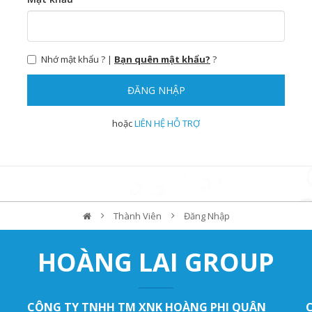
Nhớ mật khẩu ? |
Bạn quên mật khẩu?
?
ĐĂNG NHẬP
hoặc
LIÊN HỆ HỖ TRỢ
Thành Viên
Đăng Nhập
HOÀNG LAI GROUP
CÔNG TY TNHH TM XNK HOÀNG PHI QUÂN