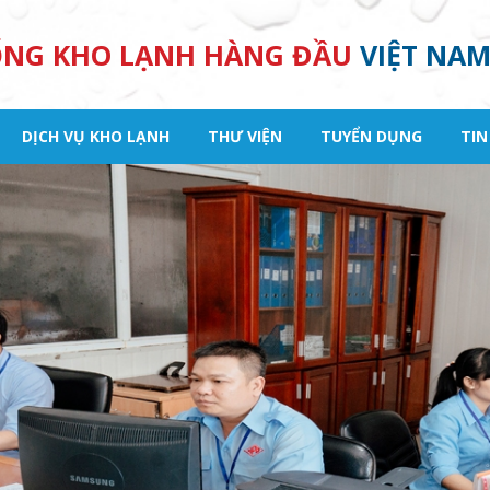
ỐNG KHO LẠNH HÀNG ĐẦU
VIỆT NA
DỊCH VỤ KHO LẠNH
THƯ VIỆN
TUYỂN DỤNG
TIN